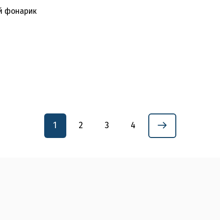
й фонарик
1
2
3
4