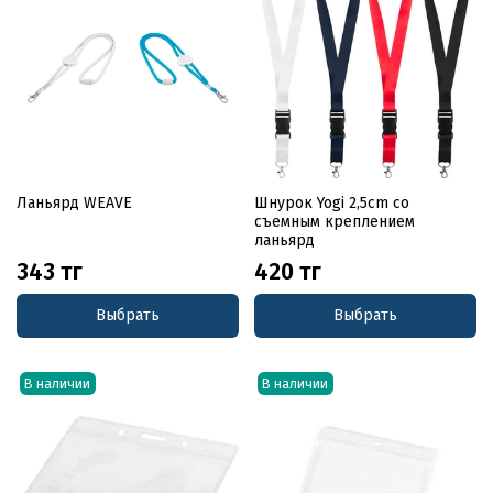
Ланьярд WEAVE
Шнурок Yogi 2,5cm со
съемным креплением
ланьярд
343 тг
420 тг
Выбрать
Выбрать
В наличии
В наличии