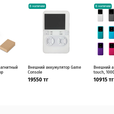
В наличии
В наличии
Магнитный
Внешний аккумулятор Game
Внешний ак
ор
Console
touch, 10
19550 тг
10915 тг