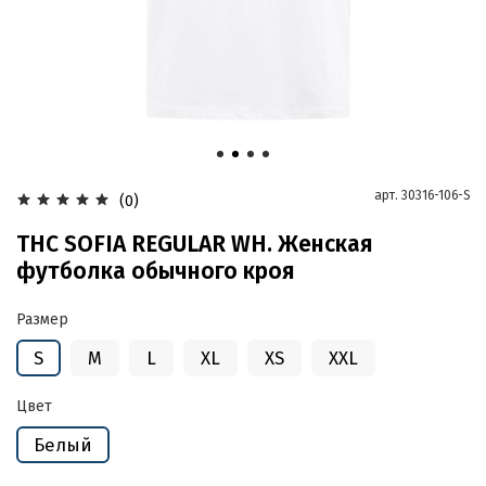
арт.
30316-106-S
(0)
THC SOFIA REGULAR WH. Женская
футболка обычного кроя
Размер
S
M
L
XL
XS
XXL
Цвет
Белый