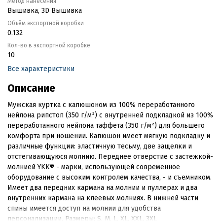
Метод нанесения
Вышивка, 3D Вышивка
Объём экспортной коробки
0.132
Кол-во в экспортной коробке
10
Все характеристики
Описание
Мужская куртка с капюшоном из 100% переработанного
нейлона рипстоп (350 г/м²) с внутренней подкладкой из 100%
переработанного нейлона таффета (350 г/м²) для большего
комфорта при ношении. Капюшон имеет мягкую подкладку и
различные функции: эластичную тесьму, две защелки и
отстегивающуюся молнию. Переднее отверстие с застежкой-
молнией YKK® - марки, использующей современное
оборудование с высоким контролем качества, - и съемником.
Имеет два передних кармана на молнии и пуллерах и два
внутренних кармана на клеевых молниях. В нижней части
спины имеется доступ на молнии для удобства
персонализации. Размеры: S, M, L, XL, XXL, 3XL