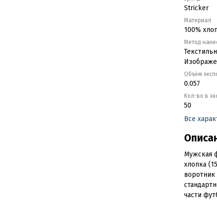
Stricker
Материал
100% хло
Метод нане
Текстильн
Изображен
Объём эксп
0.057
Кол-во в э
50
Все хара
Описа
Мужская ф
хлопка (1
воротник 
стандартн
части футб