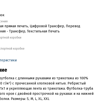
пок
сения
ая прямая печать, Цифровой Трансфер, Перевод
ия - Трансфер, Текстильная Печать
ортной коробки
кспортной коробке
ктеристики
ние
утболка с длинными рукавами из трикотажа из 100%
50 г/м²) с прочесанной хлопковой нитью. Ребристый
1x1 и укрепляющая лента из трикотажа. Футболка-труба
ого кроя с двойной прострочкой на рукавах и на нижней
олки. Размеры: S, M, L, XL, XXL