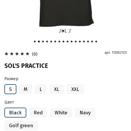
арт.
11365312S
(0)
SOL'S PRACTICE
Размер
S
M
L
XL
XXL
Цвет
Black
Red
White
Navy
Golf green