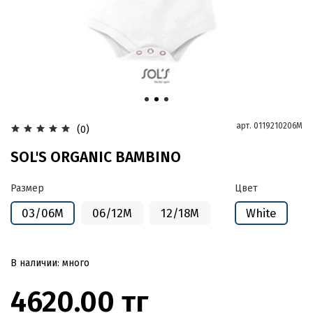
арт.
0119210206M
(0)
SOL'S ORGANIC BAMBINO
Размер
Цвет
03/06M
06/12M
12/18M
White
В наличии: много
4620.00 тг