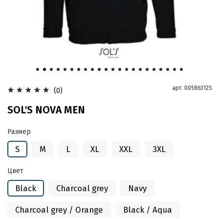
арт.
00586312S
(0)
SOL'S NOVA MEN
Размер
S
M
L
XL
XXL
3XL
Цвет
Black
Charcoal grey
Navy
Charcoal grey / Orange
Black / Aqua