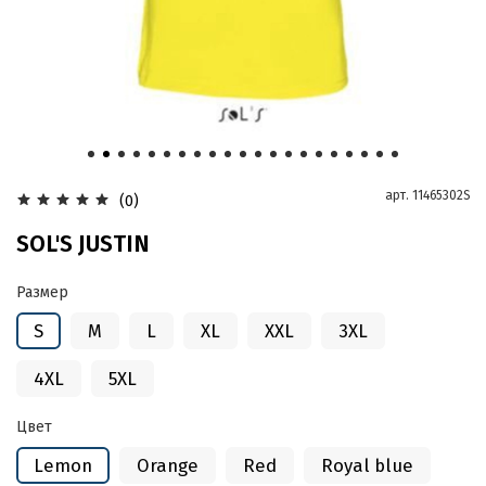
арт.
11465302S
(0)
SOL'S JUSTIN
Размер
S
M
L
XL
XXL
3XL
4XL
5XL
Цвет
Lemon
Orange
Red
Royal blue