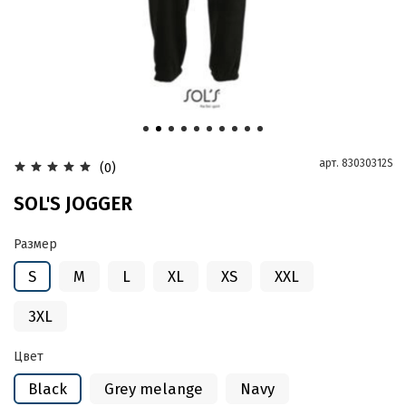
арт.
83030312S
(0)
SOL'S JOGGER
Размер
S
M
L
XL
XS
XXL
3XL
Цвет
Black
Grey melange
Navy