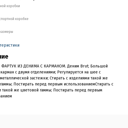
тной коробки
кспортной коробке
размеры
ктеристики
ние
ФАРТУК ИЗ ДЕНИМА С КАРМАНОМ. Деним Brut; Большой
карман с двумя отделениями; Регулируется на шее с
еталлической застежки; Стирать с изделиями такой же
гаммы; Постирать перед первым использованиемСтирать с
 такой же цветовой гаммы; Постирать перед первым
ванием