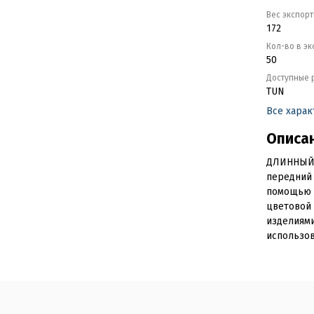
Вес экспор
172
Кол-во в э
50
Доступные 
TUN
Все хара
Описа
ДЛИННЫЙ 
передний 
помощью м
цветовой 
изделиями
использо