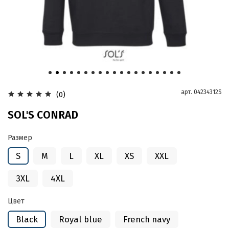
арт.
04234312S
(0)
SOL'S CONRAD
Размер
S
M
L
XL
XS
XXL
3XL
4XL
Цвет
Black
Royal blue
French navy