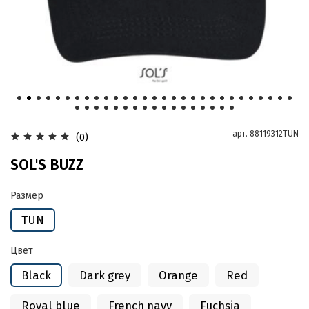
арт.
88119312TUN
(0)
SOL'S BUZZ
Размер
TUN
Цвет
Black
Dark grey
Orange
Red
Royal blue
French navy
Fuchsia