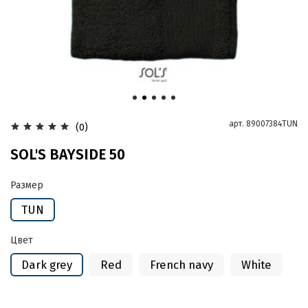
арт.
89007384TUN
(0)
SOL'S BAYSIDE 50
Размер
TUN
Цвет
Dark grey
Red
French navy
White