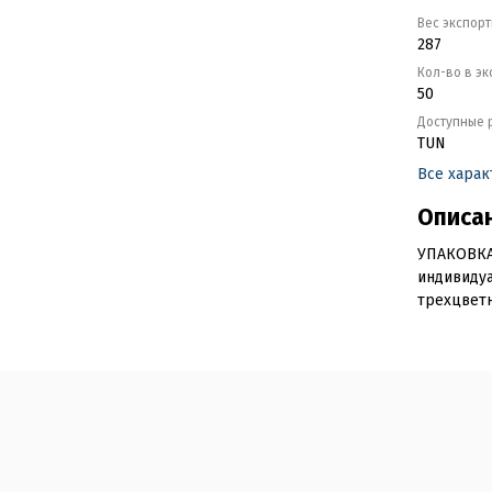
Вес экспор
287
Кол-во в э
50
Доступные 
TUN
Все хара
Описа
УПАКОВКА
индивиду
трехцветн