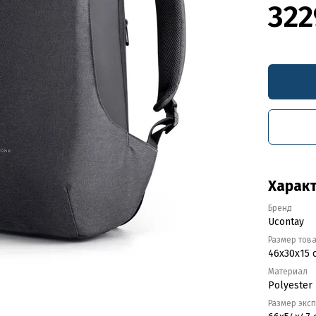
322
Харак
Бренд
Ucontay
Размер тов
46x30x15 
Материал
Polyester 
Размер экс