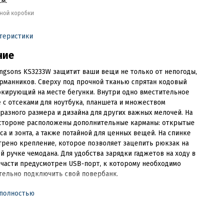
см.
тной коробки
ктеристики
ние
ngsons KS3233W защитит ваши вещи не только от непогоды,
арманников. Сверху под прочной тканью спрятан кодовый
окирующий на месте бегунки. Внутри одно вместительное
 с отсеками для ноутбука, планшета и множеством
разного размера и дизайна для других важных мелочей. На
стороне расположены дополнительные карманы: открытые
са и зонта, а также потайной для ценных вещей. На спинке
рено крепление, которое позволяет зацепить рюкзак на
 ручке чемодана. Для удобства зарядки гаджетов на ходу в
части предусмотрен USB-порт, к которому необходимо
тельно подключить свой повербанк.
 полностью