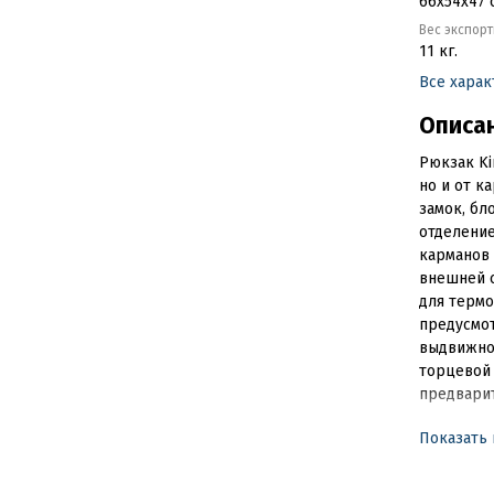
66x54x47 
Вес экспор
11 кг.
Все хара
Описа
Рюкзак Ki
но и от к
замок, бл
отделение
карманов 
внешней 
для термо
предусмот
выдвижной
торцевой 
предвари
Показать