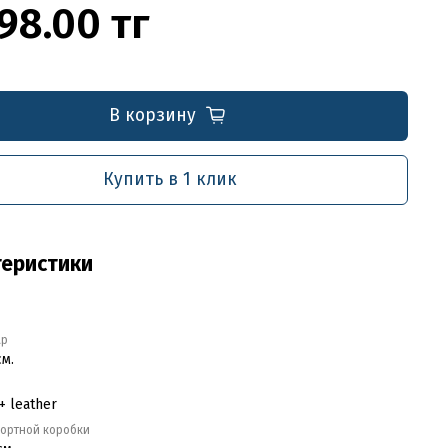
98.00 тг
В корзину
Купить в 1 клик
теристики
ар
см.
+ leather
портной коробки