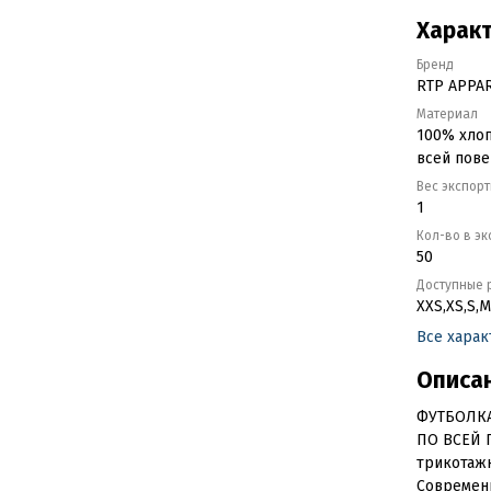
Харак
Бренд
RTP APPA
Материал
100% хлоп
всей пове
Вес экспор
1
Кол-во в э
50
Доступные 
XXS,XS,S,M
Все хара
Описа
ФУТБОЛКА
ПО ВСЕЙ П
трикотажн
Современ