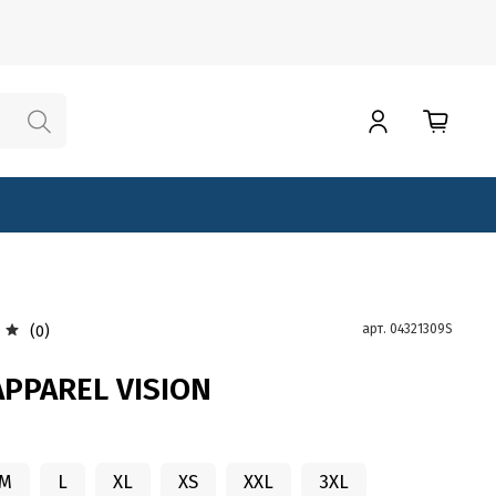
арт.
04321309S
(0)
APPAREL VISION
M
L
XL
XS
XXL
3XL