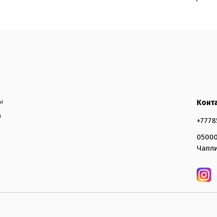
ы
Конт
а
+7778
05000
Чапли