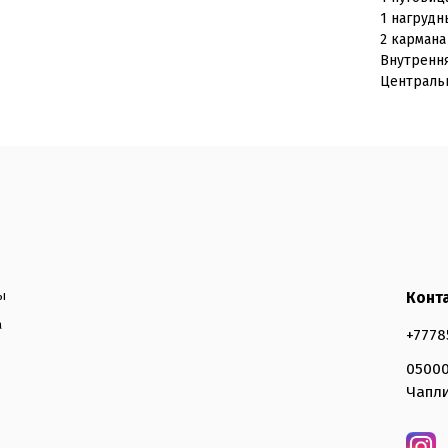
1 нагруд
2 кармана
Внутренн
Централь
ы
Конт
а
+7778
05000
Чапли