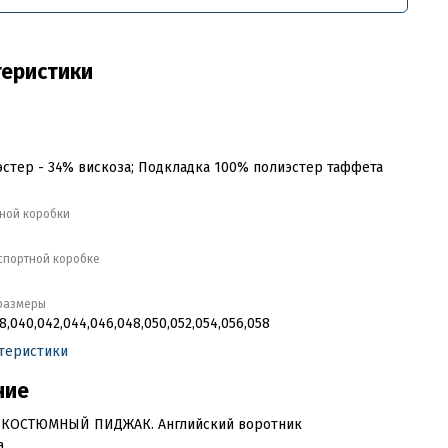
теристики
стер - 34% вискоза; Подкладка 100% полиэстер таффета
тной коробки
кспортной коробке
размеры
8,040,042,044,046,048,050,052,054,056,058
ктеристики
ние
КОСТЮМНЫЙ ПИДЖАК. Английский воротник
а