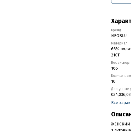
Харак
Бренд
NEOBLU
Материал
66% полиэ
210Т
Вес экспор
166
Кол-во в э
10
Доступные 
034,036,03
Все хара
Описа
ЖЕНСКИЙ 
1 пуговиц