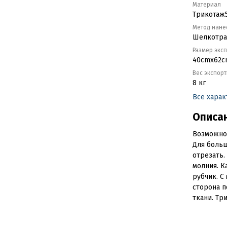
Материал
Трикотаж5
Метод нане
Шелкотр
Размер экс
40cmx62c
Вес экспор
8 кг
Все хара
Описа
Возможно
Для боль
отрезать.
молния. К
рубчик. С
сторона п
ткани. Тр