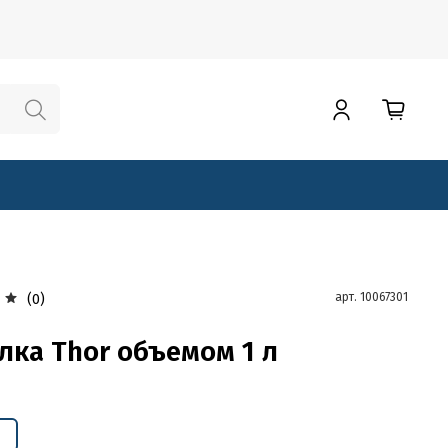
арт.
10067301
(0)
лка Thor объемом 1 л
й