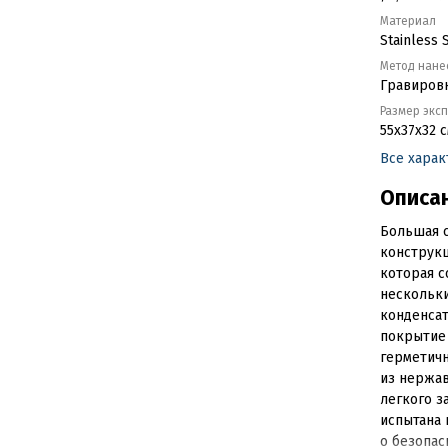
Материал
Stainless S
Метод нане
Гравиров
Размер экс
55x37x32 с
Все хара
Описа
Большая с
конструкц
которая с
нескольки
конденсат
покрытие
герметич
из нержав
легкого з
испытана 
о безопас