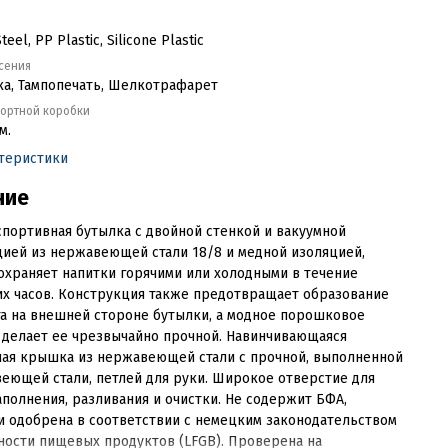
teel, PP Plastic, Silicone Plastic
сения
ка, Тампопечать, Шелкотрафарет
портной коробки
м.
ктеристики
ние
портивная бутылка с двойной стенкой и вакуумной
ией из нержавеющей стали 18/8 и медной изоляцией,
охраняет напитки горячими или холодными в течение
х часов. Конструкция также предотвращает образование
а на внешней стороне бутылки, а модное порошковое
 делает ее чрезвычайно прочной. Навинчивающаяся
ная крышка из нержавеющей стали с прочной, выполненной
еющей стали, петлей для руки. Широкое отверстие для
аполнения, разливания и очистки. Не содержит БФА,
и одобрена в соответствии с немецким законодательством
ности пищевых продуктов (LFGB). Проверена на