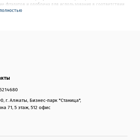
е фталатов и одобрена для использования в соответствии
 полностью
ми REACH. Идеально подходит для кубиков льда. Объем 1 л.
ется мыть вручную. В подарочной коробке из
анного картона.
акты
5214680
0, г. Алматы, Бизнес-парк "Станица",
на 71, 5 этаж, 512 офис