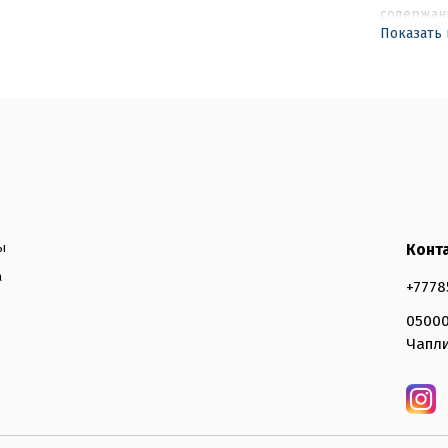
содержани
Показать
с правила
Рекоменду
переработ
ы
Конт
а
+7778
05000
Чапли