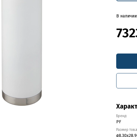
В наличии:
732
Харак
Бренд
PF
Размер тов
ø8,30x28.9