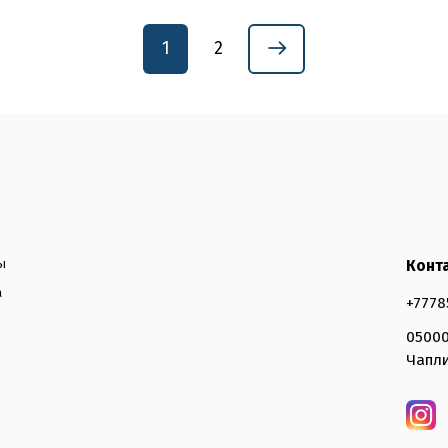
1
2
ы
Конт
а
+7778
05000
Чапли