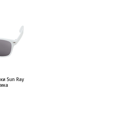
ки Sun Ray
тика