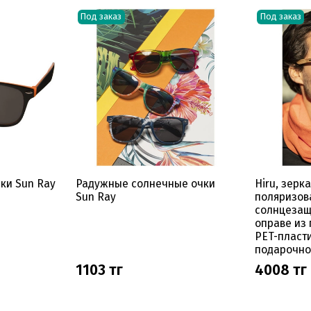
Под заказ
Под заказ
ки Sun Ray
Радужные солнечные очки
Hiru, зерк
Sun Ray
поляризов
солнцезащ
оправе из
PET-пласт
подарочно
1103 тг
4008 тг