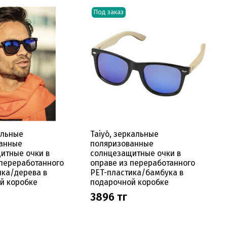
Под заказ
альные
Taiyō, зеркальные
анные
поляризованные
итные очки в
солнцезащитные очки в
 переработанного
оправе из переработанного
ика/дерева в
PET-пластика/бамбука в
й коробке
подарочной коробке
3896 тг