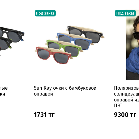
Под заказ
Под заказ
глые
Sun Ray очки с бамбуковой
Поляризов
ки
оправой
солнцезащ
оправой и
ПЭТ
1731 тг
9300 тг