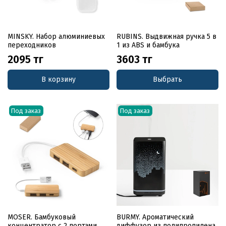
MINSKY. Набор алюминиевых
RUBINS. Выдвижная ручка 5 в
переходников
1 из ABS и бамбука
2095 тг
3603 тг
В корзину
Выбрать
Под заказ
Под заказ
MOSER. Бамбуковый
BURMY. Ароматический
концентратор с 2 портами
диффузор из полипропилена,