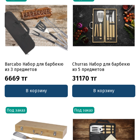
Barcabo Набор для барбекю
Churras Набор для барбекю
из 3 предметов
из 5 предметов
6669 тг
31170 тг
В корзину
В корзину
Под заказ
Под заказ