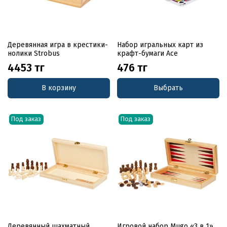
Деревянная игра в крестики-
Набор игральных карт из
нолики Strobus
крафт-бумаги Ace
4453 тг
476 тг
В корзину
Выбрать
Под заказ
Под заказ
Деревянный шахматный
Игровой набор Mugo «3 в 1»